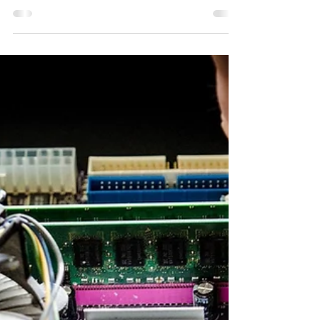
Cybersécurité !
La Fresque de la Cybersécurité, un atelier primé
de 42 cartes inspiré de la Fresque du Climat, rend
les enjeux numériques accessibles et concrets
pour les entreprises luxembourgeoises.
Développé par InnovICTion, cet outil ludique et
collaboratif sensibilise les équipes aux
cybermenaces. Soutenu par le Ministère de
l’Économie du Luxembourg, le NC3 et l’UE, il crée
une culture collective de la sécurité en 3h chrono.