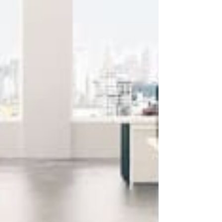
environnementale fait partie intégrante de notre
vision du numérique. Dans cette logique, nous
sommes fiers d’annoncer notre adhésion à
Ecotrel , l’organisme luxembourgeois en charge
de la gestion des déchets d’équipements
électriques et électroniques (DEEE). Cette
démarche concrète renforce notre engagement
en faveur d’un numérique plus responsable et
durable , en cohérence avec nos valeurs et notre
stratégie Green IT. Nous sommes promot