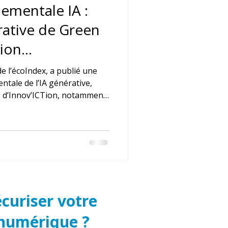
ementale IA :
érative de Green
tion
de l’écoIndex, a publié une
tale de l’IA générative,
ive d’Innov’ICTion, notamment
révèle une contradiction
el de l’IA et les objectifs
écuriser votre
 numérique ?