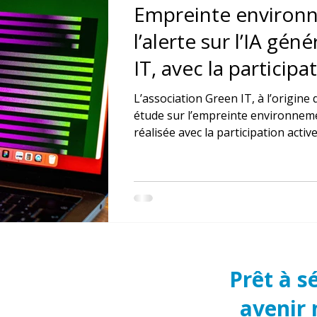
Empreinte environn
l’alerte sur l’IA gén
IT, avec la participa
d’Innov’ICTion
L’association Green IT, à l’origine 
étude sur l’empreinte environnemen
réalisée avec la participation act
Auban Derreumaux. Cette analyse 
majeure entre le développement actu
climatiques européens.
Prêt à s
avenir