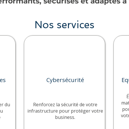
rformants, sécurisés et adaptés à 
Nos services
es
Cybersécurité
Eq
É
mat
er du
Renforcez la sécurité de votre
pou
au
infrastructure pour protéger votre
votr
e
business.
.