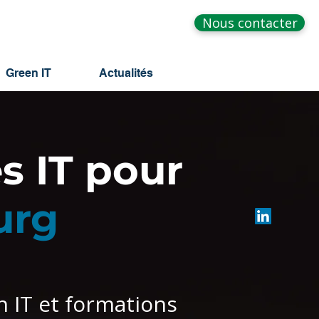
Nous contacter
Green IT
Actualités
s IT pour
urg
n IT et formations