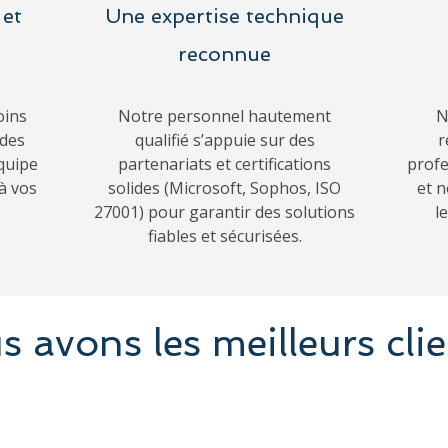
 et
Une expertise technique
reconnue
oins
Notre personnel hautement
N
 des
qualifié s’appuie sur des
r
quipe
partenariats et certifications
profe
à vos
solides (Microsoft, Sophos, ISO
et 
27001) pour garantir des solutions
l
fiables et sécurisées.
 avons les meilleurs clie