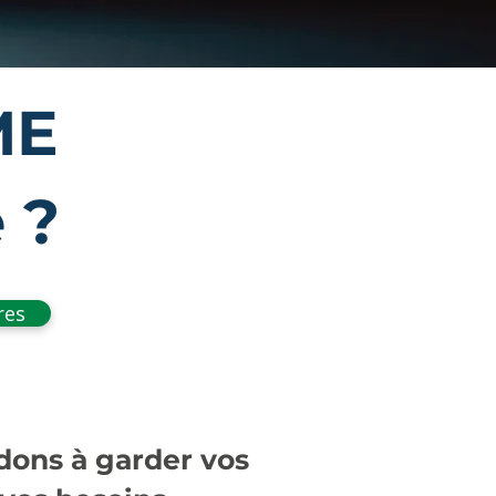
ME
 ?
res
dons à garder vos