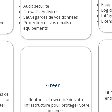
Equip
Audit sécurité
Logic
Firewalls, Antivirus
Intég
Sauvegardes de vos données
Licen
one
Protection de vos emails et
équipements
Green IT
Lib
es de
entr
illeur
Renforcez la sécurité de votre
ter
infrastructure pour protéger votre
business.