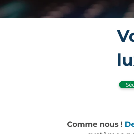
V
l
Séc
Comme nous !
De